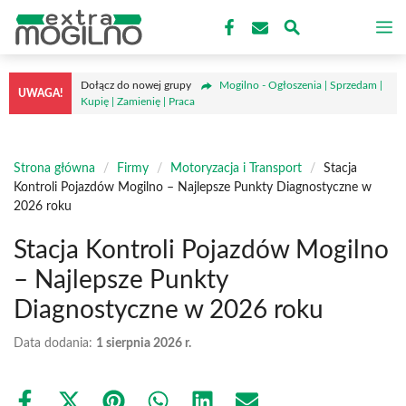
Przejdź
M
do
treści
Dołącz do nowej grupy
Mogilno - Ogłoszenia | Sprzedam |
UWAGA!
Kupię | Zamienię | Praca
Strona główna
/
Firmy
/
Motoryzacja i Transport
/
Stacja
Kontroli Pojazdów Mogilno – Najlepsze Punkty Diagnostyczne w
2026 roku
Stacja Kontroli Pojazdów Mogilno
– Najlepsze Punkty
Diagnostyczne w 2026 roku
Data dodania:
1 sierpnia 2026 r.