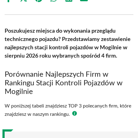
Share
Share
Share
Share
Share
Share
on
on
on
on
on
on
Facebook
X
Pinterest
WhatsApp
LinkedIn
Email
(Twitter)
Poszukujesz miejsca do wykonania przeglądu
technicznego pojazdu? Przedstawiamy zestawienie
najlepszych stacji kontroli pojazdów w Mogilnie w
sierpniu 2026 roku wybranych spośród 4 firm.
Porównanie Najlepszych Firm w
Rankingu Stacji Kontroli Pojazdów w
Mogilnie
W poniższej tabeli znajdziesz TOP 3 polecanych firm, które
znajdziesz w naszym rankingu.