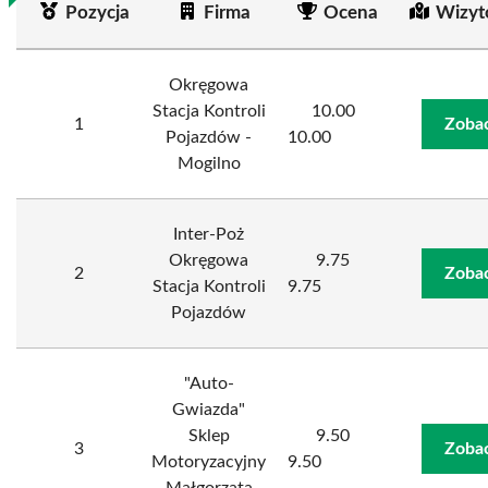
Pozycja
Firma
Ocena
Wizyt
Okręgowa
Stacja Kontroli
10.00
1
Zobac
Pojazdów -
10.00
Mogilno
Inter-Poż
Okręgowa
9.75
2
Zobac
Stacja Kontroli
9.75
Pojazdów
"Auto-
Gwiazda"
Sklep
9.50
3
Zobac
Motoryzacyjny
9.50