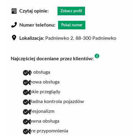
Czytaj opinie:
Zobacz profil
Numer telefonu:
Pokaż numer
Lokalizacja:
Padniewko 2, 88-300 Padniewko
Najczęściej doceniane przez klientów:
miła obsługa
fachowa obsługa
szybkie przeglądy
dokładna kontrola pojazdów
profesjonalizm
sprawna obsługa
dobre przypomnienia