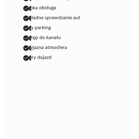
szybka obsługa
dokładne sprawdzanie aut
duży parking
dostęp do kanału
przyjazna atmosfera
dobry dojazd