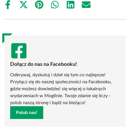
Share
Share
Share
Share
Share
Share
on
on
on
on
on
on
Facebook
X
Pinterest
WhatsApp
LinkedIn
Email
(Twitter)
Dołącz do nas na Facebooku!
Odkrywaj, dyskutuj i dziel się tym co najlepsze!
Przyłącz się do naszej społeczności na Facebooku,
gdzie możesz dowiedzieć się więcej o lokalnych
wydarzeniach w Mogilnie. Twoje zdanie się liczy -
polub naszą stronę i bądź na bieżąco!
Polub nas!