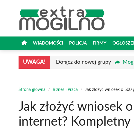
Przejdź
do
treści
WIADOMOŚCI
POLICJA
FIRMY
OGŁOSZE
UWAGA!
Dołącz do nowej grupy
Mogi
Strona główna
/
Biznes i Praca
/
Jak złożyć wniosek o 500 
Jak złożyć wniosek o
internet? Kompletny