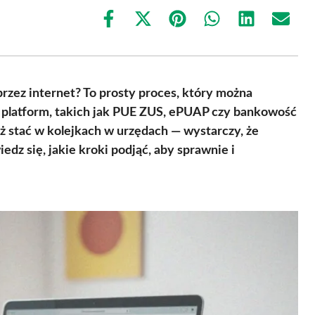
Share
Share
Share
Share
Share
Share
on
on
on
on
on
on
Facebook
X
Pinterest
WhatsApp
LinkedIn
Email
(Twitter)
przez internet? To prosty proces, który można
 platform, takich jak PUE ZUS, ePUAP czy bankowość
 stać w kolejkach w urzędach — wystarczy, że
z się, jakie kroki podjąć, aby sprawnie i