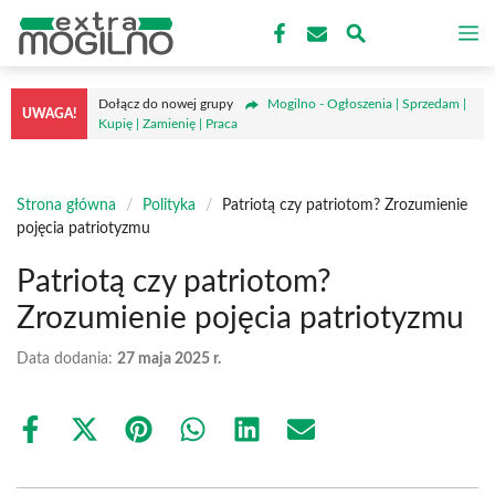
Przejdź
M
do
treści
Dołącz do nowej grupy
Mogilno - Ogłoszenia | Sprzedam |
UWAGA!
Kupię | Zamienię | Praca
Strona główna
/
Polityka
/
Patriotą czy patriotom? Zrozumienie
pojęcia patriotyzmu
Patriotą czy patriotom?
Zrozumienie pojęcia patriotyzmu
Data dodania:
27 maja 2025 r.
Share
Share
Share
Share
Share
Share
on
on
on
on
on
on
Facebook
X
Pinterest
WhatsApp
LinkedIn
Email
(Twitter)