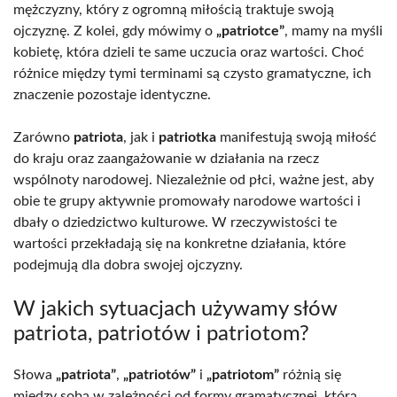
mężczyzny, który z ogromną miłością traktuje swoją
ojczyznę. Z kolei, gdy mówimy o
„patriotce”
, mamy na myśli
kobietę, która dzieli te same uczucia oraz wartości. Choć
różnice między tymi terminami są czysto gramatyczne, ich
znaczenie pozostaje identyczne.
Zarówno
patriota
, jak i
patriotka
manifestują swoją miłość
do kraju oraz zaangażowanie w działania na rzecz
wspólnoty narodowej. Niezależnie od płci, ważne jest, aby
obie te grupy aktywnie promowały narodowe wartości i
dbały o dziedzictwo kulturowe. W rzeczywistości te
wartości przekładają się na konkretne działania, które
podejmują dla dobra swojej ojczyzny.
W jakich sytuacjach używamy słów
patriota, patriotów i patriotom?
Słowa
„patriota”
,
„patriotów”
i
„patriotom”
różnią się
między sobą w zależności od formy gramatycznej, którą