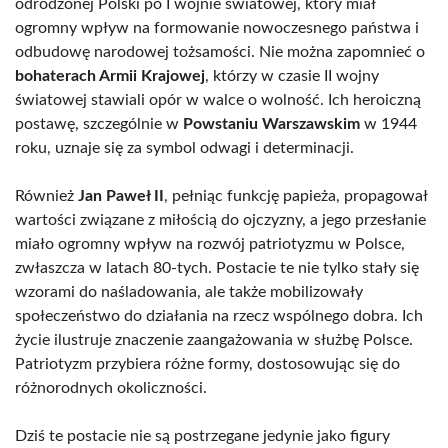
odrodzonej Polski po I wojnie światowej, który miał
ogromny wpływ na formowanie nowoczesnego państwa i
odbudowę narodowej tożsamości. Nie można zapomnieć o
bohaterach Armii Krajowej
, którzy w czasie II wojny
światowej stawiali opór w walce o wolność. Ich heroiczną
postawę, szczególnie w
Powstaniu Warszawskim
w 1944
roku, uznaje się za symbol odwagi i determinacji.
Również
Jan Paweł II
, pełniąc funkcję papieża, propagował
wartości związane z miłością do ojczyzny, a jego przesłanie
miało ogromny wpływ na rozwój patriotyzmu w Polsce,
zwłaszcza w latach 80-tych. Postacie te nie tylko stały się
wzorami do naśladowania, ale także mobilizowały
społeczeństwo do działania na rzecz wspólnego dobra. Ich
życie ilustruje znaczenie zaangażowania w służbę Polsce.
Patriotyzm przybiera różne formy, dostosowując się do
różnorodnych okoliczności.
Dziś te postacie nie są postrzegane jedynie jako figury