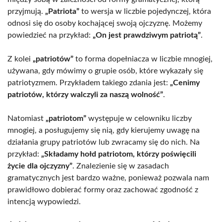
przyjmują.
„Patriota”
to wersja w liczbie pojedynczej, która
odnosi się do osoby kochającej swoją ojczyznę. Możemy
powiedzieć na przykład:
„On jest prawdziwym patriotą”
.
Z kolei
„patriotów”
to forma dopełniacza w liczbie mnogiej,
używana, gdy mówimy o grupie osób, które wykazały się
patriotyzmem. Przykładem takiego zdania jest:
„Cenimy
patriotów, którzy walczyli za naszą wolność”
.
Natomiast
„patriotom”
występuje w celowniku liczby
mnogiej, a posługujemy się nią, gdy kierujemy uwagę na
działania grupy patriotów lub zwracamy się do nich. Na
przykład:
„Składamy hołd patriotom, którzy poświęcili
życie dla ojczyzny”
. Znalezienie się w zasadach
gramatycznych jest bardzo ważne, ponieważ pozwala nam
prawidłowo dobierać formy oraz zachować zgodność z
intencją wypowiedzi.