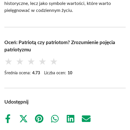
historyczne, lecz jako symbole wartości, które warto
pielęgnować w codziennym życiu.
Oceń: Patriotą czy patriotom? Zrozumienie pojęcia
patriotyzmu
★
★
★
★
★
Średnia ocena:
4.73
Liczba ocen:
10
Udostępnij
Share
Share
Share
Share
Share
Share
on
on
on
on
on
on
Facebook
X
Pinterest
WhatsApp
LinkedIn
Email