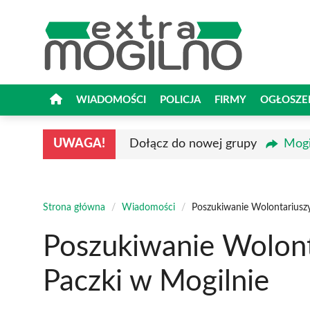
Przejdź
do
treści
WIADOMOŚCI
POLICJA
FIRMY
OGŁOSZE
UWAGA!
Dołącz do nowej grupy
Mogi
Strona główna
/
Wiadomości
/
Poszukiwanie Wolontariuszy
Poszukiwanie Wolont
Paczki w Mogilnie