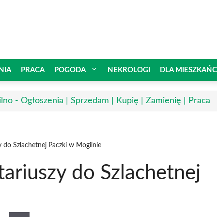
NIA
PRACA
POGODA
NEKROLOGI
DLA MIESZKAŃ
lno - Ogłoszenia | Sprzedam | Kupię | Zamienię | Praca
 do Szlachetnej Paczki w Mogilnie
ariuszy do Szlachetnej