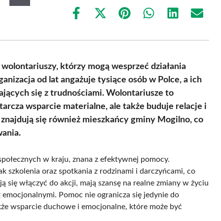
Share
Share
Share
Share
Share
Share
on
on
on
on
on
on
Facebook
X
Pinterest
WhatsApp
LinkedIn
Email
(Twitter)
wolontariuszy, którzy mogą wesprzeć działania
nizacja od lat angażuje tysiące osób w Polce, a ich
ających się z trudnościami. Wolontariusze to
arcza wsparcie materialne, ale także buduje relacje i
znajdują się również mieszkańcy gminy Mogilno, co
ania.
 społecznych w kraju, znana z efektywnej pomocy.
ak szkolenia oraz spotkania z rodzinami i darczyńcami, co
ą się włączyć do akcji, mają szansę na realne zmiany w życiu
 emocjonalnymi. Pomoc nie ogranicza się jedynie do
akże wsparcie duchowe i emocjonalne, które może być