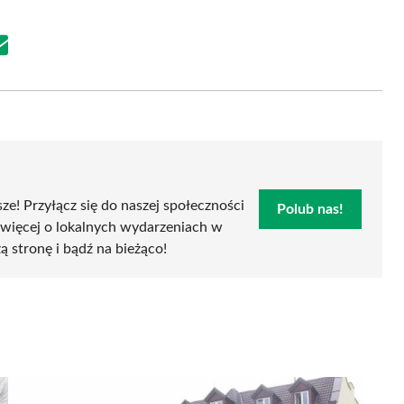
Share
on
Email
sze! Przyłącz się do naszej społeczności
Polub nas!
 więcej o lokalnych wydarzeniach w
zą stronę i bądź na bieżąco!