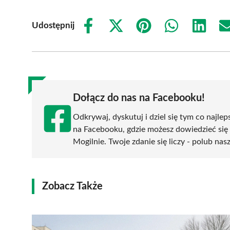
Udostępnij
Share
Share
Share
Share
Share
on
on
on
on
on
Facebook
X
Pinterest
WhatsApp
LinkedIn
(Twitter)
Dołącz do nas na Facebooku!
Odkrywaj, dyskutuj i dziel się tym co najlep
na Facebooku, gdzie możesz dowiedzieć się
Mogilnie. Twoje zdanie się liczy - polub nas
Zobacz Także