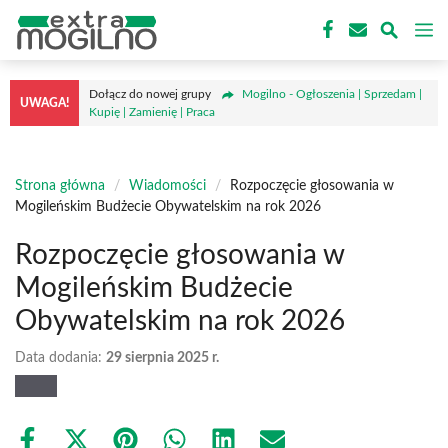
Przejdź
M
do
treści
Dołącz do nowej grupy
Mogilno - Ogłoszenia | Sprzedam |
UWAGA!
Kupię | Zamienię | Praca
Strona główna
/
Wiadomości
/
Rozpoczęcie głosowania w
Mogileńskim Budżecie Obywatelskim na rok 2026
Rozpoczęcie głosowania w
Mogileńskim Budżecie
Obywatelskim na rok 2026
Data dodania:
29 sierpnia 2025 r.
Share
Share
Share
Share
Share
Share