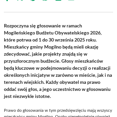
on
on
on
on
on
on
Facebook
X
Pinterest
WhatsApp
LinkedIn
Email
(Twitter)
Rozpoczyna się głosowanie w ramach
Mogileńskiego Budżetu Obywatelskiego 2026,
które potrwa od 1 do 30 września 2025 roku.
Mieszkańcy gminy Mogilno będą mieli okazję
zdecydować, jakie projekty znajdą się w
przyszłorocznym budżecie. Głosy mieszkańców
będą kluczowe w podejmowaniu decyzji o realizacji
określonych inicjatyw w zarówno w mieście, jak i na
terenach wiejskich. Każdy obywatel ma prawo
oddać swój głos, a jego uczestnictwo w głosowaniu
jest niezwykle istotne.
Prawo do głosowania w tym przedsięwzięciu mają wszyscy
mieszkańcy gminy Mogilno. Osoby niepełnoletnie również