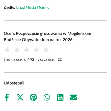
Źródło:
Urząd Miasta Mogilno
Oceń: Rozpoczęcie głosowania w Mogileńskim
Budżecie Obywatelskim na rok 2026
★
★
★
★
★
Średnia ocena:
4.92
Liczba ocen:
22
Udostępnij
Share
Share
Share
Share
Share
Share
on
on
on
on
on
on
Facebook
X
Pinterest
WhatsApp
LinkedIn
Email
(Twitter)