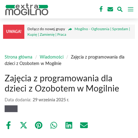
Przejdź
M
do
treści
Dołącz do nowej grupy
Mogilno - Ogłoszenia | Sprzedam |
UWAGA!
Kupię | Zamienię | Praca
Strona główna
/
Wiadomości
/
Zajęcia z programowania dla
dzieci z Ozobotem w Mogilnie
Zajęcia z programowania dla
dzieci z Ozobotem w Mogilnie
Data dodania:
29 września 2025 r.
Share
Share
Share
Share
Share
Share
on
on
on
on
on
on
Facebook
X
Pinterest
WhatsApp
LinkedIn
Email