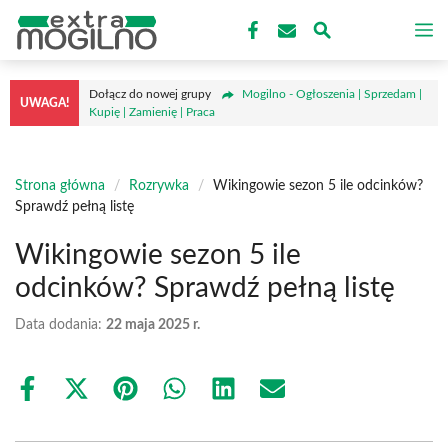
Przejdź
M
do
treści
Dołącz do nowej grupy
Mogilno - Ogłoszenia | Sprzedam |
UWAGA!
Kupię | Zamienię | Praca
Strona główna
/
Rozrywka
/
Wikingowie sezon 5 ile odcinków?
Sprawdź pełną listę
Wikingowie sezon 5 ile
odcinków? Sprawdź pełną listę
Data dodania:
22 maja 2025 r.
Share
Share
Share
Share
Share
Share
on
on
on
on
on
on
Facebook
X
Pinterest
WhatsApp
LinkedIn
Email
(Twitter)