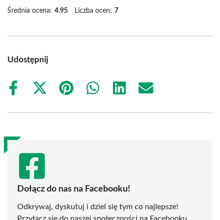
Średnia ocena:
4.95
Liczba ocen:
7
Udostępnij
Share
Share
Share
Share
Share
Share
on
on
on
on
on
on
Facebook
X
Pinterest
WhatsApp
LinkedIn
Email
(Twitter)
Dołącz do nas na Facebooku!
Odkrywaj, dyskutuj i dziel się tym co najlepsze!
Przyłącz się do naszej społeczności na Facebooku,