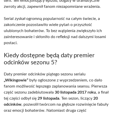
serii. Ten emocjonujący epizod, bogaty w dramatyczne
zwroty akcji, zapewnił fanom niezapomniane wrażenia.
Serial zyskał ogromną popularność na całym świecie, a
zakończenie pozostawiło wiele pytań o przyszłość
ulubionych bohaterów. To bez wątpienia zwiększyło ich
zainteresowanie i skłoniło do refleksji nad dalszymi losami
postaci.
Kiedy dostępne będą daty premier
odcinków sezonu 5?
Daty premier odcinków piątego sezonu serialu
„Wikingowie”
były ogłoszone z wyprzedzeniem, co dało
fanom możliwość lepszego zaplanowania seansu. Pierwsza
część sezonu zadebiutowała
30 listopada 2017 roku
, a finał
tej części odbył się
29 listopada
. Ten sezon, liczący
20
odcinków
, pozwolił twórcom na głębsze rozwinięcie fabuły
oraz emocji bohaterów. Natomiast druga część