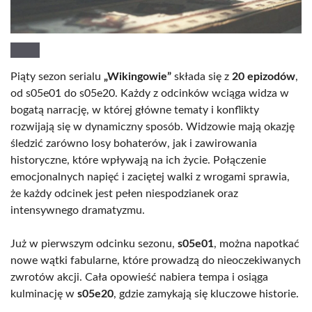
Piąty sezon serialu
„Wikingowie”
składa się z
20 epizodów
,
od s05e01 do s05e20. Każdy z odcinków wciąga widza w
bogatą narrację, w której główne tematy i konflikty
rozwijają się w dynamiczny sposób. Widzowie mają okazję
śledzić zarówno losy bohaterów, jak i zawirowania
historyczne, które wpływają na ich życie. Połączenie
emocjonalnych napięć i zaciętej walki z wrogami sprawia,
że każdy odcinek jest pełen niespodzianek oraz
intensywnego dramatyzmu.
Już w pierwszym odcinku sezonu,
s05e01
, można napotkać
nowe wątki fabularne, które prowadzą do nieoczekiwanych
zwrotów akcji. Cała opowieść nabiera tempa i osiąga
kulminację w
s05e20
, gdzie zamykają się kluczowe historie.