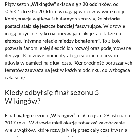
Piąty sezon
„Wikingów”
składa się z
20 odcinków
, od
s05e01 do s05e20, które wciągają widzów w wir emocji.
Kontynuacja wątków fabularnych sprawia, że
historie
postaci stają się jeszcze bardziej fascynujące
. Widzowie
mogą liczyć nie tylko na porywające akcje, ale także na
głębsze, intymne relacje między bohaterami
. To z kolei
pozwala fanom lepiej śledzić ich rozwój oraz podejmowane
decyzje. Kluczowe momenty z tego sezonu na pewno
utkwią w pamięci na długi czas. Różnorodność poruszanych
tematów zauważalna jest w każdym odcinku, co wzbogaca
całą serię.
Kiedy odbył się finał sezonu 5
Wikingów?
Finał piątego sezonu
„Wikingów”
miał miejsce 29 listopada
2017 roku. Widzowie mieli okazję zobaczyć zakończenie
wielu wątków, które rozwijały się przez cały czas trwania