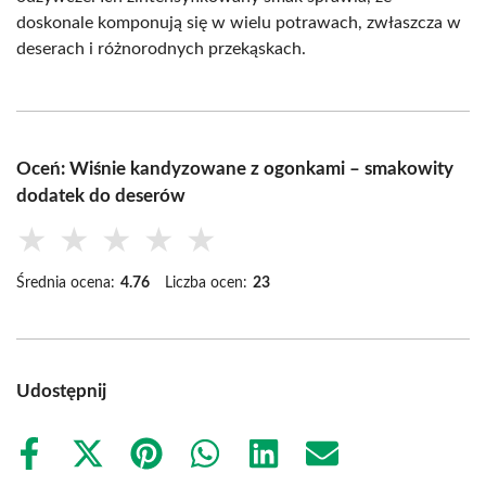
doskonale komponują się w wielu potrawach, zwłaszcza w
deserach i różnorodnych przekąskach.
Oceń: Wiśnie kandyzowane z ogonkami – smakowity
dodatek do deserów
★
★
★
★
★
Średnia ocena:
4.76
Liczba ocen:
23
Udostępnij
Share
Share
Share
Share
Share
Share
on
on
on
on
on
on