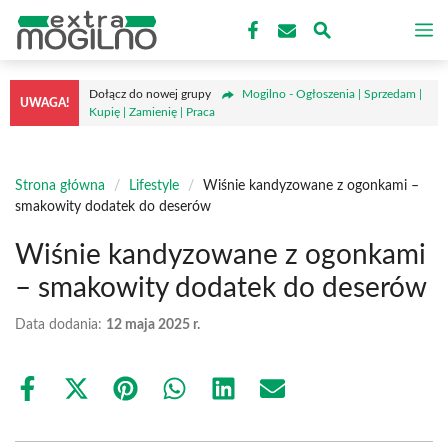
Przejdź
M
do
treści
Dołącz do nowej grupy
Mogilno - Ogłoszenia | Sprzedam |
UWAGA!
Kupię | Zamienię | Praca
Strona główna
/
Lifestyle
/
Wiśnie kandyzowane z ogonkami –
smakowity dodatek do deserów
Wiśnie kandyzowane z ogonkami
– smakowity dodatek do deserów
Data dodania:
12 maja 2025 r.
Share
Share
Share
Share
Share
Share
on
on
on
on
on
on
Facebook
X
Pinterest
WhatsApp
LinkedIn
Email
(Twitter)