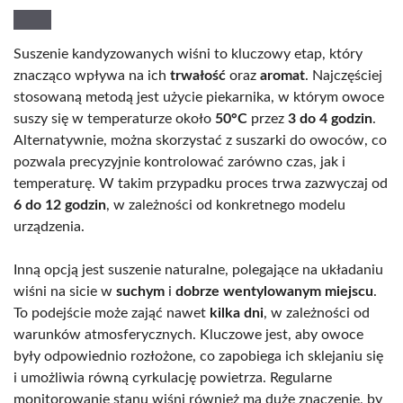
Suszenie kandyzowanych wiśni to kluczowy etap, który
znacząco wpływa na ich
trwałość
oraz
aromat
. Najczęściej
stosowaną metodą jest użycie piekarnika, w którym owoce
suszy się w temperaturze około
50°C
przez
3 do 4 godzin
.
Alternatywnie, można skorzystać z suszarki do owoców, co
pozwala precyzyjnie kontrolować zarówno czas, jak i
temperaturę. W takim przypadku proces trwa zazwyczaj od
6 do 12 godzin
, w zależności od konkretnego modelu
urządzenia.
Inną opcją jest suszenie naturalne, polegające na układaniu
wiśni na sicie w
suchym
i
dobrze wentylowanym miejscu
.
To podejście może zająć nawet
kilka dni
, w zależności od
warunków atmosferycznych. Kluczowe jest, aby owoce
były odpowiednio rozłożone, co zapobiega ich sklejaniu się
i umożliwia równą cyrkulację powietrza. Regularne
monitorowanie stanu wiśni również ma duże znaczenie, by