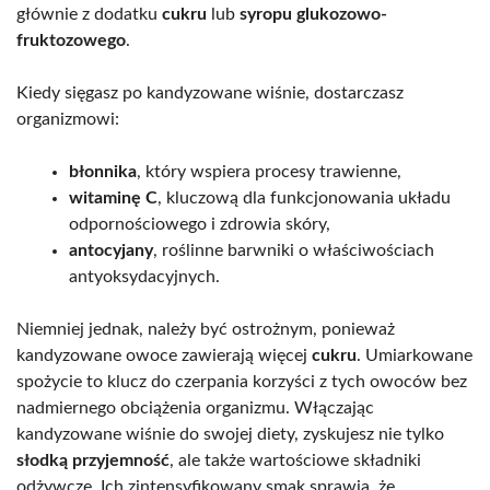
głównie z dodatku
cukru
lub
syropu glukozowo-
fruktozowego
.
Kiedy sięgasz po kandyzowane wiśnie, dostarczasz
organizmowi:
błonnika
, który wspiera procesy trawienne,
witaminę C
, kluczową dla funkcjonowania układu
odpornościowego i zdrowia skóry,
antocyjany
, roślinne barwniki o właściwościach
antyoksydacyjnych.
Niemniej jednak, należy być ostrożnym, ponieważ
kandyzowane owoce zawierają więcej
cukru
. Umiarkowane
spożycie to klucz do czerpania korzyści z tych owoców bez
nadmiernego obciążenia organizmu. Włączając
kandyzowane wiśnie do swojej diety, zyskujesz nie tylko
słodką przyjemność
, ale także wartościowe składniki
odżywcze. Ich zintensyfikowany smak sprawia, że