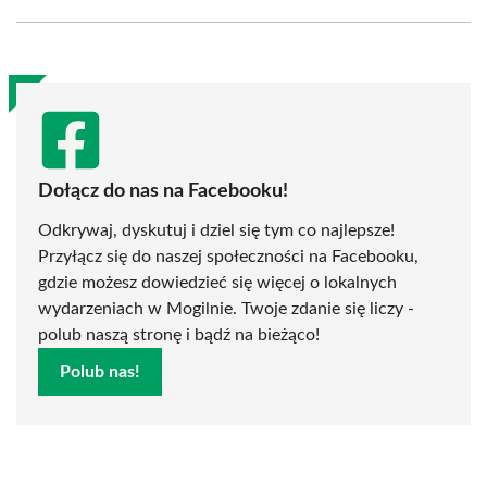
Facebook
X
Pinterest
WhatsApp
LinkedIn
Email
(Twitter)
Dołącz do nas na Facebooku!
Odkrywaj, dyskutuj i dziel się tym co najlepsze!
Przyłącz się do naszej społeczności na Facebooku,
gdzie możesz dowiedzieć się więcej o lokalnych
wydarzeniach w Mogilnie. Twoje zdanie się liczy -
polub naszą stronę i bądź na bieżąco!
Polub nas!