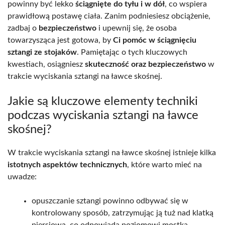
powinny być lekko
ściągnięte do tyłu i w dół
, co wspiera
prawidłową postawę ciała. Zanim podniesiesz obciążenie,
zadbaj o
bezpieczeństwo
i upewnij się, że osoba
towarzysząca jest gotowa, by
Ci pomóc w ściągnięciu
sztangi ze stojaków
. Pamiętając o tych kluczowych
kwestiach, osiągniesz
skuteczność oraz bezpieczeństwo
w
trakcie wyciskania sztangi na ławce skośnej.
Jakie są kluczowe elementy techniki
podczas wyciskania sztangi na ławce
skośnej?
W trakcie wyciskania sztangi na ławce skośnej istnieje kilka
istotnych aspektów technicznych
, które warto mieć na
uwadze:
opuszczanie sztangi powinno odbywać się w
kontrolowany sposób, zatrzymując ją tuż nad klatką
piersiową, co odpowiada poziomowi mostka,