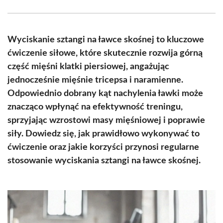
Facebook
X
Pinterest
WhatsApp
LinkedIn
Email
(Twitter)
Wyciskanie sztangi na ławce skośnej to kluczowe
ćwiczenie siłowe, które skutecznie rozwija górną
część mięśni klatki piersiowej, angażując
jednocześnie mięśnie tricepsa i naramienne.
Odpowiednio dobrany kąt nachylenia ławki może
znacząco wpłynąć na efektywność treningu,
sprzyjając wzrostowi masy mięśniowej i poprawie
siły. Dowiedz się, jak prawidłowo wykonywać to
ćwiczenie oraz jakie korzyści przynosi regularne
stosowanie wyciskania sztangi na ławce skośnej.