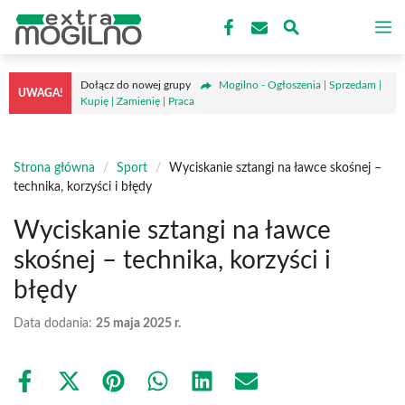
Przejdź
M
do
treści
Dołącz do nowej grupy
Mogilno - Ogłoszenia | Sprzedam |
UWAGA!
Kupię | Zamienię | Praca
Strona główna
/
Sport
/
Wyciskanie sztangi na ławce skośnej –
technika, korzyści i błędy
Wyciskanie sztangi na ławce
skośnej – technika, korzyści i
błędy
Data dodania:
25 maja 2025 r.
Share
Share
Share
Share
Share
Share
on
on
on
on
on
on