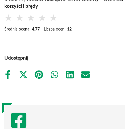
korzyści i błędy
★
★
★
★
★
Średnia ocena:
4.77
Liczba ocen:
12
Udostępnij
Share
Share
Share
Share
Share
Share
on
on
on
on
on
on
Facebook
X
Pinterest
WhatsApp
LinkedIn
Email
(Twitter)