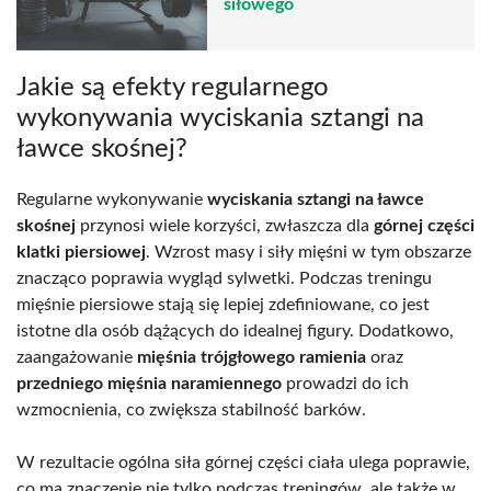
siłowego
Jakie są efekty regularnego
wykonywania wyciskania sztangi na
ławce skośnej?
Regularne wykonywanie
wyciskania sztangi na ławce
skośnej
przynosi wiele korzyści, zwłaszcza dla
górnej części
klatki piersiowej
. Wzrost masy i siły mięśni w tym obszarze
znacząco poprawia wygląd sylwetki. Podczas treningu
mięśnie piersiowe stają się lepiej zdefiniowane, co jest
istotne dla osób dążących do idealnej figury. Dodatkowo,
zaangażowanie
mięśnia trójgłowego ramienia
oraz
przedniego mięśnia naramiennego
prowadzi do ich
wzmocnienia, co zwiększa stabilność barków.
W rezultacie ogólna siła górnej części ciała ulega poprawie,
co ma znaczenie nie tylko podczas treningów, ale także w