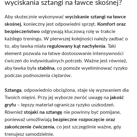
wyciskania sztangi na ławce skośnej?
Aby skutecznie wykonywać
wyciskanie sztangi na ławce
skośnej
, konieczny jest odpowiedni sprzęt.
Komfort oraz
bezpieczeństwo
odgrywają kluczową rolę w trakcie
każdego treningu. W pierwszej kolejności należy zadbać o
to, aby ławka miała
regulowany kąt nachylenia
. Taki
element pozwala na łatwe dostosowanie intensywności
ćwiczeń do indywidualnych potrzeb. Ważne jest również,
aby ławka była
stabilna
, co pomoże wyeliminować ryzyko
podczas podnoszenia ciężarów.
Sztanga
, odpowiednio obciążona, staje się wyzwaniem dla
Twoich mięśni. Przy jej wyborze zwróć uwagę na
jakość
gryfu
– lepszy materiał ogranicza ryzyko uszkodzeń.
Również
stojaki na sztangę
nie powinny być pomijane,
ponieważ umożliwiają
bezpieczne rozpoczęcie oraz
zakończenie ćwiczenia
, co jest szczególnie ważne, gdy
trenujesz samodzielnie.