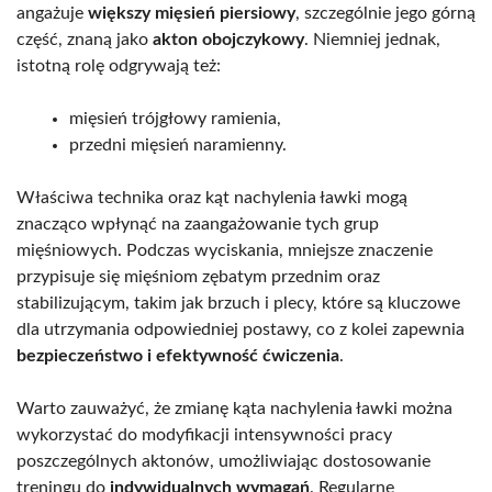
angażuje
większy mięsień piersiowy
, szczególnie jego górną
część, znaną jako
akton obojczykowy
. Niemniej jednak,
istotną rolę odgrywają też:
mięsień trójgłowy ramienia,
przedni mięsień naramienny.
Właściwa technika oraz kąt nachylenia ławki mogą
znacząco wpłynąć na zaangażowanie tych grup
mięśniowych. Podczas wyciskania, mniejsze znaczenie
przypisuje się mięśniom zębatym przednim oraz
stabilizującym, takim jak brzuch i plecy, które są kluczowe
dla utrzymania odpowiedniej postawy, co z kolei zapewnia
bezpieczeństwo i efektywność ćwiczenia
.
Warto zauważyć, że zmianę kąta nachylenia ławki można
wykorzystać do modyfikacji intensywności pracy
poszczególnych aktonów, umożliwiając dostosowanie
treningu do
indywidualnych wymagań
. Regularne