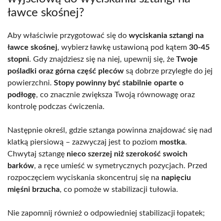
ławce skośnej?
Aby właściwie przygotować się do
wyciskania sztangi na
ławce skośnej
, wybierz ławkę ustawioną pod kątem
30-45
stopni
. Gdy znajdziesz się na niej, upewnij się, że
Twoje
pośladki oraz górna część pleców
są dobrze przyległe do jej
powierzchni.
Stopy powinny być stabilnie oparte o
podłogę
, co znacznie zwiększa Twoją równowagę oraz
kontrolę podczas ćwiczenia.
Następnie określ, gdzie sztanga powinna znajdować się nad
klatką piersiową – zazwyczaj jest to poziom
mostka
.
Chwytaj sztangę
nieco szerzej niż szerokość swoich
barków
, a ręce umieść w symetrycznych pozycjach. Przed
rozpoczęciem wyciskania skoncentruj się na
napięciu
mięśni brzucha
, co pomoże w stabilizacji tułowia.
Nie zapomnij również o odpowiedniej stabilizacji łopatek;