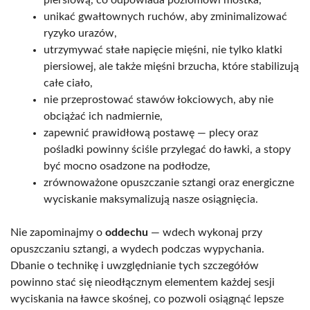
unikać gwałtownych ruchów, aby zminimalizować
ryzyko urazów,
utrzymywać stałe napięcie mięśni, nie tylko klatki
piersiowej, ale także mięśni brzucha, które stabilizują
całe ciało,
nie przeprostować stawów łokciowych, aby nie
obciążać ich nadmiernie,
zapewnić prawidłową postawę — plecy oraz
pośladki powinny ściśle przylegać do ławki, a stopy
być mocno osadzone na podłodze,
zrównoważone opuszczanie sztangi oraz energiczne
wyciskanie maksymalizują nasze osiągnięcia.
Nie zapominajmy o
oddechu
— wdech wykonaj przy
opuszczaniu sztangi, a wydech podczas wypychania.
Dbanie o technikę i uwzględnianie tych szczegółów
powinno stać się nieodłącznym elementem każdej sesji
wyciskania na ławce skośnej, co pozwoli osiągnąć lepsze