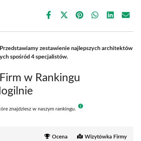
Share
Share
Share
Share
Share
Share
on
on
on
on
on
on
Facebook
X
Pinterest
WhatsApp
LinkedIn
Email
(Twitter)
 Przedstawiamy zestawienie najlepszych architektów
ch spośród 4 specjalistów.
 Firm w Rankingu
ogilnie
które znajdziesz w naszym rankingu.
Ocena
Wizytówka Firmy