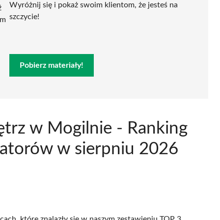
Wyróżnij się i pokaż swoim klientom, że jesteś na
ź
szczycie!
ym
Pobierz materiały!
trz w Mogilnie - Ranking
atorów w sierpniu 2026
icach, które znalazły się w naszym zestawieniu TOP 3.