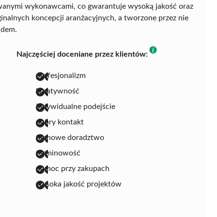
anymi wykonawcami, co gwarantuje wysoką jakość oraz
ginalnych koncepcji aranżacyjnych, a tworzone przez nie
ądem.
Najczęściej doceniane przez klientów:
profesjonalizm
kreatywność
indywidualne podejście
dobry kontakt
fachowe doradztwo
terminowość
pomoc przy zakupach
wysoka jakość projektów