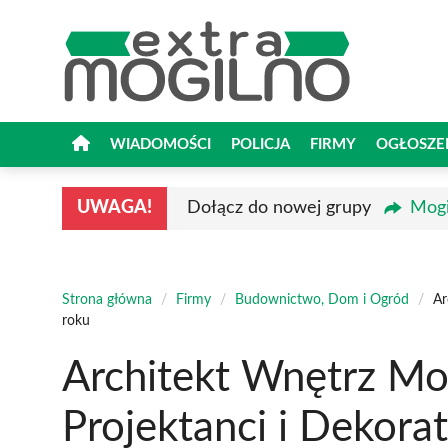
Przejdź
do
treści
WIADOMOŚCI
POLICJA
FIRMY
OGŁOSZE
UWAGA!
Dołącz do nowej grupy
Mogi
Strona główna
/
Firmy
/
Budownictwo, Dom i Ogród
/
Ar
roku
Architekt Wnętrz Mog
Projektanci i Dekora