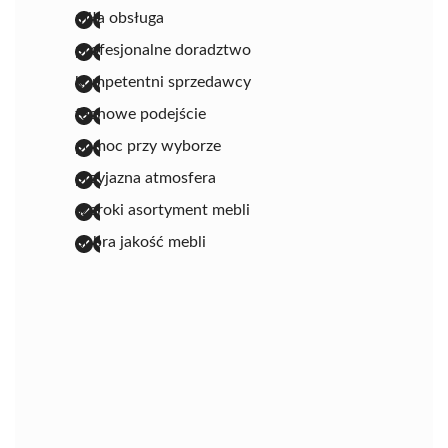
miła obsługa
profesjonalne doradztwo
kompetentni sprzedawcy
fachowe podejście
pomoc przy wyborze
przyjazna atmosfera
szeroki asortyment mebli
dobra jakość mebli