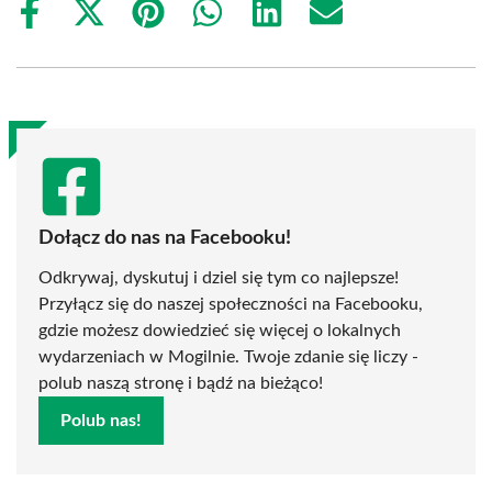
Share
Share
Share
Share
Share
Share
on
on
on
on
on
on
Facebook
X
Pinterest
WhatsApp
LinkedIn
Email
(Twitter)
Dołącz do nas na Facebooku!
Odkrywaj, dyskutuj i dziel się tym co najlepsze!
Przyłącz się do naszej społeczności na Facebooku,
gdzie możesz dowiedzieć się więcej o lokalnych
wydarzeniach w Mogilnie. Twoje zdanie się liczy -
polub naszą stronę i bądź na bieżąco!
Polub nas!