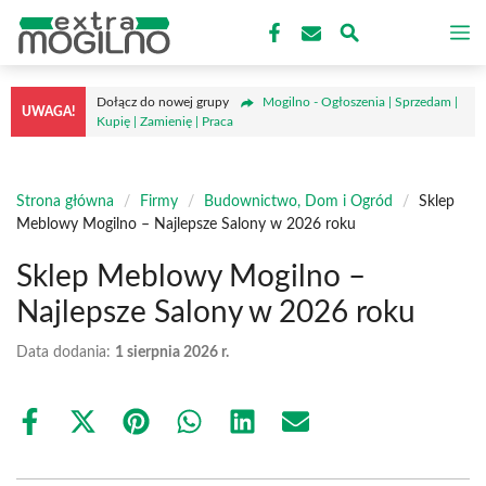
Przejdź
M
do
treści
Dołącz do nowej grupy
Mogilno - Ogłoszenia | Sprzedam |
UWAGA!
Kupię | Zamienię | Praca
Strona główna
/
Firmy
/
Budownictwo, Dom i Ogród
/
Sklep
Meblowy Mogilno – Najlepsze Salony w 2026 roku
Sklep Meblowy Mogilno –
Najlepsze Salony w 2026 roku
Data dodania:
1 sierpnia 2026 r.
Share
Share
Share
Share
Share
Share
on
on
on
on
on
on
Facebook
X
Pinterest
WhatsApp
LinkedIn
Email
(Twitter)