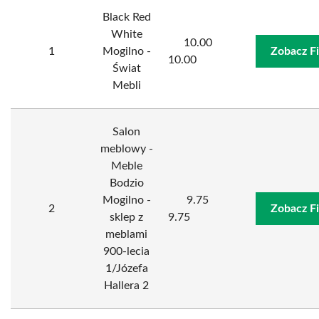
Black Red
White
10.00
1
Mogilno -
Zobacz F
10.00
Świat
Mebli
Salon
meblowy -
Meble
Bodzio
Mogilno -
9.75
2
Zobacz F
sklep z
9.75
meblami
900-lecia
1/Józefa
Hallera 2