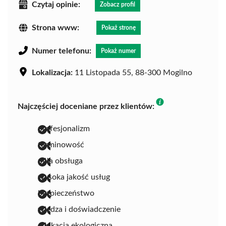
Czytaj opinie:
Zobacz profil
Strona www:
Pokaż stronę
Numer telefonu:
Pokaż numer
Lokalizacja:
11 Listopada 55, 88-300 Mogilno
Najczęściej doceniane przez klientów:
profesjonalizm
terminowość
miła obsługa
wysoka jakość usług
bezpieczeństwo
wiedza i doświadczenie
edukacja ekologiczna