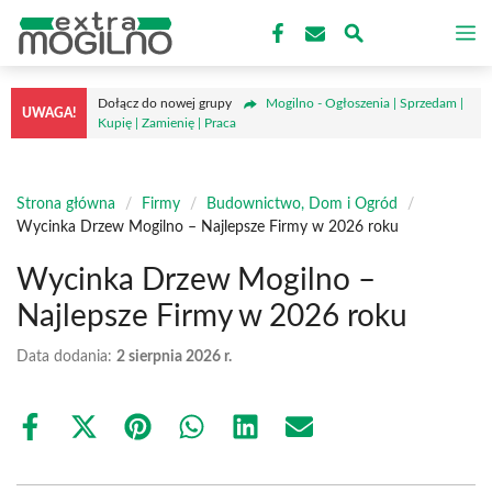
Przejdź
M
do
treści
Dołącz do nowej grupy
Mogilno - Ogłoszenia | Sprzedam |
UWAGA!
Kupię | Zamienię | Praca
Strona główna
/
Firmy
/
Budownictwo, Dom i Ogród
/
Wycinka Drzew Mogilno – Najlepsze Firmy w 2026 roku
Wycinka Drzew Mogilno –
Najlepsze Firmy w 2026 roku
Data dodania:
2 sierpnia 2026 r.
Share
Share
Share
Share
Share
Share
on
on
on
on
on
on
Facebook
X
Pinterest
WhatsApp
LinkedIn
Email
(Twitter)