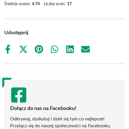
Średnia ocena:
4.74
Liczba ocen:
17
Udostępnij
Share
Share
Share
Share
Share
Share
on
on
on
on
on
on
Facebook
X
Pinterest
WhatsApp
LinkedIn
Email
(Twitter)
Dołącz do nas na Facebooku!
Odkrywaj, dyskutuj i dziel się tym co najlepsze!
Przyłącz się do naszej społeczności na Facebooku,