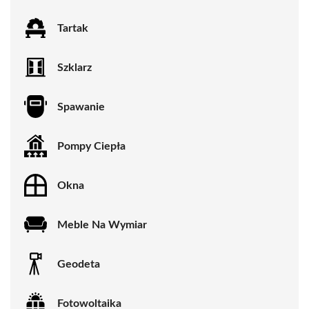
Tartak
Szklarz
Spawanie
Pompy Ciepła
Okna
Meble Na Wymiar
Geodeta
Fotowoltaika