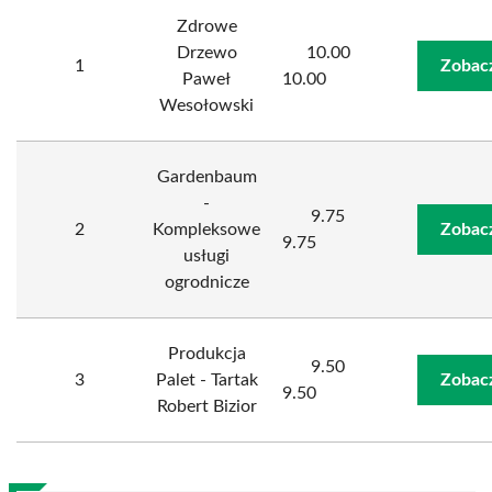
Zdrowe
Drzewo
10.00
1
Zobac
Paweł
10.00
Wesołowski
Gardenbaum
-
9.75
2
Kompleksowe
Zobac
9.75
usługi
ogrodnicze
Produkcja
9.50
3
Palet - Tartak
Zobac
9.50
Robert Bizior