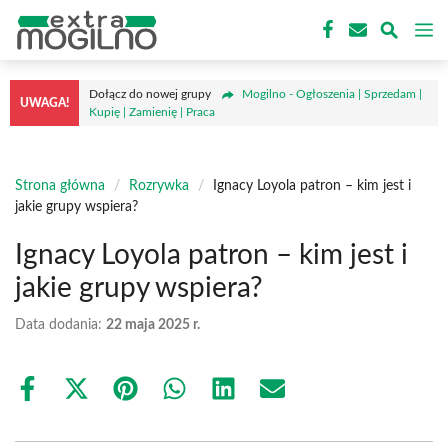
Przejdź
M
do
treści
Dołącz do nowej grupy
Mogilno - Ogłoszenia | Sprzedam |
UWAGA!
Kupię | Zamienię | Praca
Strona główna
/
Rozrywka
/
Ignacy Loyola patron – kim jest i
jakie grupy wspiera?
Ignacy Loyola patron – kim jest i
jakie grupy wspiera?
Data dodania:
22 maja 2025 r.
Share
Share
Share
Share
Share
Share
on
on
on
on
on
on
Facebook
X
Pinterest
WhatsApp
LinkedIn
Email
(Twitter)