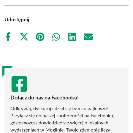
Udostępnij
Share
Share
Share
Share
Share
Share
on
on
on
on
on
on
Facebook
X
Pinterest
WhatsApp
LinkedIn
Email
(Twitter)
Dołącz do nas na Facebooku!
Odkrywaj, dyskutuj i dziel się tym co najlepsze!
Przyłącz się do naszej społeczności na Facebooku,
gdzie możesz dowiedzieć się więcej o lokalnych
wydarzeniach w Mogilnie. Twoje zdanie się liczy -