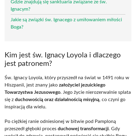
Gdzie znajdują się sanktuaria związane ze św.
Ignacym?
Jakie są związki św. Ignacego z umiłowaniem miłości
Boga?
Kim jest św. Ignacy Loyola i dlaczego
jest patronem?
Św. Ignacy Loyola, który przyszedł na świat w 1491 roku w
Hiszpanii, jest znany jako
założyciel jezuickiego
Towarzystwa Jezusowego
. Jego życie nierozerwalnie splata
się z
duchowością oraz działalnością misyjną
, co czyni go
inspiracją dla wielu.
Po ciężkiej ranie odniesionej w bitwie pod Pamploną
przeszedł głęboki proces
duchowej transformacji
. Gdy
wrócił do zdrowia, postanowił poświęcić się służbie Bogu.