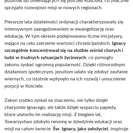
jezuitów do zmieniających się potrzeb Kościoła, co znacznie
sprzyjało rozwojowi misji w nowych regionach.
Pierwsze lata działalności ordynacji charakteryzowały się
intensywnym zaangażowaniem w ewangelizację oraz
edukację. W tym okresie podejmowano liczne inicjatywy,
mające na celu szerzenie wartości chrześcijańskich.
Ignacy
szczególnie koncentrował się na służbie wśród chorych i
ludzi w trudnych sytuacjach życiowych
, co pomogło
zakonu zyskać ogromną popularność. Dzięki różnorodnym
działaniom społecznym, jezuitom udało się zdobyć zaufanie
wiernych, co istotnie wpłynęło na ich rozwój i umocnienie
pozycji w Kościele.
Zakon szybko zyskał na znaczeniu, nie tylko dzięki
charyzmie Ignacego, ale także dzięki wsparciu papieży,
które ułatwiło im realizację misji. Z biegiem lat,
Towarzystwo zdobyło renomę w dziedzinie edukacji oraz
misji na całym świecie.
Św. Ignacy, jako założyciel
, inspiruje