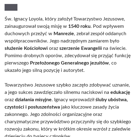
Św. Ignacy Loyola, który założył Towarzystwo Jezusowe,
zainaugurował swoją misję w
1540 roku
. Pod wpływem
duchowych przeżyć w
Manrezie
, zebrał zespół oddanych
współpracowników. Jego nadrzędnym zamiarem było
służenie Kościołowi
oraz
szerzenie Ewangelii
na świecie.
Pomimo drobnych oporów, zdecydował się przyjąć funkcję
pierwszego
Przełożonego Generalnego jezuitów
, co
ukazało jego silną pozycję i autorytet.
Towarzystwo Jezusowe szybko zaczęło zdobywać uznanie,
a jego sukces zawdzięczało silnemu naciskowi na
edukację
oraz
działania misyjne
. Ignacy wprowadził
śluby ubóstwa,
czystości i posłuszeństwa
jako kluczowe zasady życia
zakonnego. Jego zdolności organizacyjne oraz
charyzmatyczne przywództwo przyczyniły się do szybkiego
rozwoju zakonu, który w krótkim okresie wzrósł z zaledwie
dziesięciu do tysięcy członków.