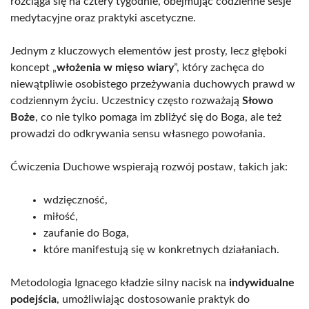
rozciąga się na cztery tygodnie, obejmując codzienne sesje
medytacyjne oraz praktyki ascetyczne.
Jednym z kluczowych elementów jest prosty, lecz głęboki
koncept „
włożenia w mięso wiary
”, który zachęca do
niewątpliwie osobistego przeżywania duchowych prawd w
codziennym życiu. Uczestnicy często rozważają
Słowo
Boże
, co nie tylko pomaga im zbliżyć się do Boga, ale też
prowadzi do odkrywania sensu własnego powołania.
Ćwiczenia Duchowe wspierają rozwój postaw, takich jak:
wdzięczność,
miłość,
zaufanie do Boga,
które manifestują się w konkretnych działaniach.
Metodologia Ignacego kładzie silny nacisk na
indywidualne
podejścia
, umożliwiając dostosowanie praktyk do