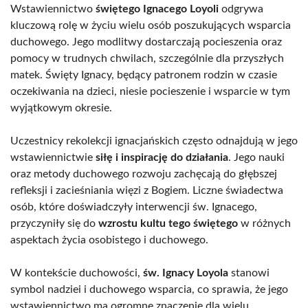
Wstawiennictwo
świętego Ignacego Loyoli
odgrywa
kluczową rolę w życiu wielu osób poszukujących wsparcia
duchowego. Jego modlitwy dostarczają pocieszenia oraz
pomocy w trudnych chwilach, szczególnie dla przyszłych
matek. Święty Ignacy, będący patronem rodzin w czasie
oczekiwania na dzieci, niesie pocieszenie i wsparcie w tym
wyjątkowym okresie.
Uczestnicy rekolekcji ignacjańskich często odnajdują w jego
wstawiennictwie
siłę i inspirację do działania
. Jego nauki
oraz metody duchowego rozwoju zachęcają do głębszej
refleksji i zacieśniania więzi z Bogiem. Liczne świadectwa
osób, które doświadczyły interwencji św. Ignacego,
przyczyniły się do
wzrostu kultu tego świętego
w różnych
aspektach życia osobistego i duchowego.
W kontekście duchowości,
św. Ignacy Loyola
stanowi
symbol nadziei i duchowego wsparcia, co sprawia, że jego
wstawiennictwo ma ogromne znaczenie dla wielu