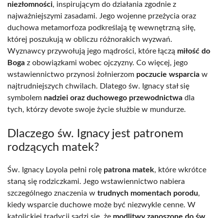
niezłomności
, inspirującym do działania zgodnie z
najważniejszymi zasadami. Jego wojenne przeżycia oraz
duchowa metamorfoza podkreślają tę wewnętrzną siłę,
której poszukują w obliczu różnorakich wyzwań.
Wyznawcy przywołują jego mądrości, które łączą
miłość do
Boga
z obowiązkami wobec ojczyzny. Co więcej, jego
wstawiennictwo przynosi żołnierzom
poczucie wsparcia
w
najtrudniejszych chwilach. Dlatego św. Ignacy stał się
symbolem
nadziei oraz duchowego przewodnictwa
dla
tych, którzy devote swoje życie służbie w mundurze.
Dlaczego św. Ignacy jest patronem
rodzących matek?
Św. Ignacy Loyola pełni rolę
patrona matek
, które wkrótce
staną się rodziczkami. Jego wstawiennictwo nabiera
szczególnego znaczenia w
trudnych momentach porodu
,
kiedy wsparcie duchowe może być niezwykle cenne. W
katolickiej tradycji sądzi się, że
modlitwy zanoszone do św.