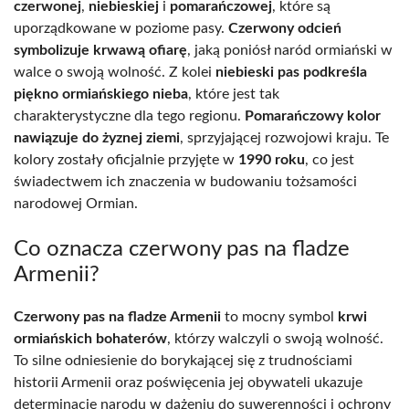
czerwonej
,
niebieskiej
i
pomarańczowej
, które są
uporządkowane w poziome pasy.
Czerwony odcień
symbolizuje krwawą ofiarę
, jaką poniósł naród ormiański w
walce o swoją wolność. Z kolei
niebieski pas podkreśla
piękno ormiańskiego nieba
, które jest tak
charakterystyczne dla tego regionu.
Pomarańczowy kolor
nawiązuje do żyznej ziemi
, sprzyjającej rozwojowi kraju. Te
kolory zostały oficjalnie przyjęte w
1990 roku
, co jest
świadectwem ich znaczenia w budowaniu tożsamości
narodowej Ormian.
Co oznacza czerwony pas na fladze
Armenii?
Czerwony pas na fladze Armenii
to mocny symbol
krwi
ormiańskich bohaterów
, którzy walczyli o swoją wolność.
To silne odniesienie do borykającej się z trudnościami
historii Armenii oraz poświęcenia jej obywateli ukazuje
determinację narodu w dążeniu do suwerenności i ochrony