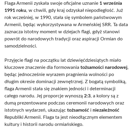
Flaga Armenii zyskała swoje oficjalne uznanie
1 września
1991 roku
, w chwili, gdy kraj odzyskał niepodległość. Już
rok wcześniej, w 1990, stała się symbolem państwowym
Armenii, będąc wykorzystywana w Armeńskiej SRR. Ta data
zaznacza istotny moment w dziejach flagi, gdyż stanowi
powrót do narodowych tradycji oraz aspiracji Ormian do
samodzielności.
Przyjęcie flagi na początku lat dziewięćdziesiątych miało
kluczowe znaczenie dla formowania
tożsamości narodowej
,
będąc jednocześnie wyrazem pragnienia wolności po
długim okresie dominacji zewnętrznej. Z bogatą symboliką,
flaga Armenii stała się znakiem jedności i determinacji
całego narodu. Jej proporcje wynoszą
2:3
, a kolory są z
dumą prezentowane podczas ceremonii narodowych oraz
istotnych wydarzeń, ukazując
tożsamość
i
niezależność
Republiki Armenii. Flaga ta jest nieodłącznym elementem
kultury i historii narodu ormiańskiego.