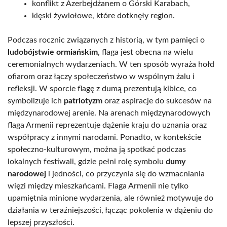
konflikt z Azerbejdżanem o Górski Karabach,
klęski żywiołowe, które dotknęły region.
Podczas rocznic związanych z historią, w tym pamięci o
ludobójstwie ormiańskim
, flaga jest obecna na wielu
ceremonialnych wydarzeniach. W ten sposób wyraża hołd
ofiarom oraz łączy społeczeństwo w wspólnym żalu i
refleksji. W sporcie flagę z dumą prezentują kibice, co
symbolizuje ich
patriotyzm
oraz aspiracje do sukcesów na
międzynarodowej arenie. Na arenach międzynarodowych
flaga Armenii reprezentuje dążenie kraju do uznania oraz
współpracy z innymi narodami. Ponadto, w kontekście
społeczno-kulturowym, można ją spotkać podczas
lokalnych festiwali, gdzie pełni rolę symbolu
dumy
narodowej
i jedności, co przyczynia się do wzmacniania
więzi między mieszkańcami. Flaga Armenii nie tylko
upamiętnia minione wydarzenia, ale również motywuje do
działania w teraźniejszości, łącząc pokolenia w dążeniu do
lepszej przyszłości.