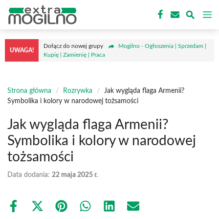
Przejdź
M
do
treści
Dołącz do nowej grupy
Mogilno - Ogłoszenia | Sprzedam |
UWAGA!
Kupię | Zamienię | Praca
Strona główna
/
Rozrywka
/
Jak wygląda flaga Armenii?
Symbolika i kolory w narodowej tożsamości
Jak wygląda flaga Armenii?
Symbolika i kolory w narodowej
tożsamości
Data dodania:
22 maja 2025 r.
Share
Share
Share
Share
Share
Share
on
on
on
on
on
on