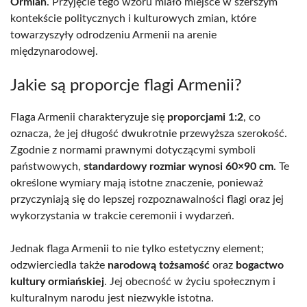
Ormian
. Przyjęcie tego wzoru miało miejsce w szerszym
kontekście politycznych i kulturowych zmian, które
towarzyszyły odrodzeniu Armenii na arenie
międzynarodowej.
Jakie są proporcje flagi Armenii?
Flaga Armenii charakteryzuje się
proporcjami 1:2
, co
oznacza, że jej długość dwukrotnie przewyższa szerokość.
Zgodnie z normami prawnymi dotyczącymi symboli
państwowych,
standardowy rozmiar wynosi 60×90 cm
. Te
określone wymiary mają istotne znaczenie, ponieważ
przyczyniają się do lepszej rozpoznawalności flagi oraz jej
wykorzystania w trakcie ceremonii i wydarzeń.
Jednak flaga Armenii to nie tylko estetyczny element;
odzwierciedla także
narodową tożsamość
oraz
bogactwo
kultury ormiańskiej
. Jej obecność w życiu społecznym i
kulturalnym narodu jest niezwykle istotna.