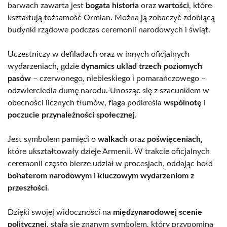
barwach zawarta jest
bogata historia
oraz
wartości
, które
kształtują tożsamość Ormian. Można ją zobaczyć zdobiącą
budynki rządowe podczas ceremonii narodowych i świąt.
Uczestniczy w defiladach oraz w innych oficjalnych
wydarzeniach, gdzie
dynamics układ trzech poziomych
pasów
– czerwonego, niebieskiego i pomarańczowego –
odzwierciedla dumę narodu. Unosząc się z szacunkiem w
obecności licznych tłumów, flaga podkreśla
wspólnotę
i
poczucie przynależności społecznej
.
Jest symbolem pamięci o
walkach
oraz
poświęceniach
,
które ukształtowały dzieje Armenii. W trakcie oficjalnych
ceremonii często bierze udział w procesjach, oddając hołd
bohaterom narodowym
i
kluczowym wydarzeniom z
przeszłości
.
Dzięki swojej widoczności na
międzynarodowej scenie
politycznej
, stała się znanym symbolem, który przypomina