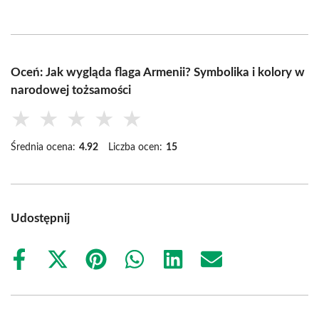
Oceń: Jak wygląda flaga Armenii? Symbolika i kolory w
narodowej tożsamości
★
★
★
★
★
Średnia ocena:
4.92
Liczba ocen:
15
Udostępnij
Share
Share
Share
Share
Share
Share
on
on
on
on
on
on
Facebook
X
Pinterest
WhatsApp
LinkedIn
Email
(Twitter)