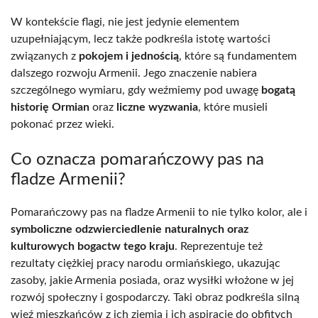
W kontekście flagi, nie jest jedynie elementem
uzupełniającym, lecz także podkreśla istotę wartości
związanych z
pokojem i jednością
, które są fundamentem
dalszego rozwoju Armenii. Jego znaczenie nabiera
szczególnego wymiaru, gdy weźmiemy pod uwagę
bogatą
historię Ormian
oraz
liczne wyzwania
, które musieli
pokonać przez wieki.
Co oznacza pomarańczowy pas na
fladze Armenii?
Pomarańczowy pas na fladze Armenii to nie tylko kolor, ale i
symboliczne odzwierciedlenie naturalnych oraz
kulturowych bogactw tego kraju
. Reprezentuje też
rezultaty ciężkiej pracy narodu ormiańskiego, ukazując
zasoby, jakie Armenia posiada, oraz wysiłki włożone w jej
rozwój społeczny i gospodarczy. Taki obraz podkreśla silną
więź mieszkańców z ich ziemią i ich aspiracje do obfitych