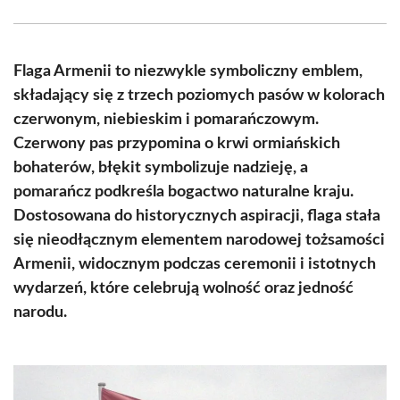
Facebook
X
Pinterest
WhatsApp
LinkedIn
Email
(Twitter)
Flaga Armenii to niezwykle symboliczny emblem,
składający się z trzech poziomych pasów w kolorach
czerwonym, niebieskim i pomarańczowym.
Czerwony pas przypomina o krwi ormiańskich
bohaterów, błękit symbolizuje nadzieję, a
pomarańcz podkreśla bogactwo naturalne kraju.
Dostosowana do historycznych aspiracji, flaga stała
się nieodłącznym elementem narodowej tożsamości
Armenii, widocznym podczas ceremonii i istotnych
wydarzeń, które celebrują wolność oraz jedność
narodu.