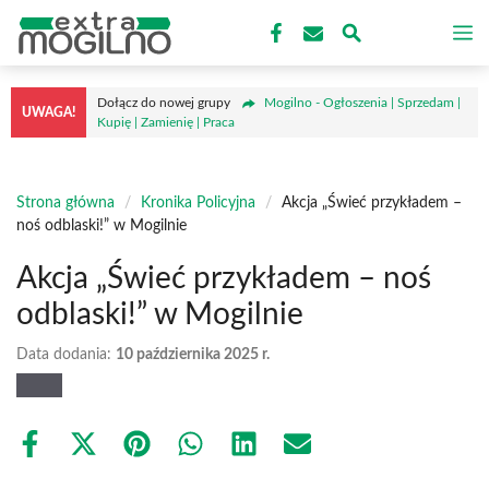
Przejdź
M
do
treści
Dołącz do nowej grupy
Mogilno - Ogłoszenia | Sprzedam |
UWAGA!
Kupię | Zamienię | Praca
Strona główna
/
Kronika Policyjna
/
Akcja „Świeć przykładem –
noś odblaski!” w Mogilnie
Akcja „Świeć przykładem – noś
odblaski!” w Mogilnie
Data dodania:
10 października 2025 r.
Share
Share
Share
Share
Share
Share
on
on
on
on
on
on
Facebook
X
Pinterest
WhatsApp
LinkedIn
Email