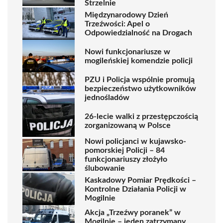
Strzelnie
Międzynarodowy Dzień
Trzeźwości: Apel o
Odpowiedzialność na Drogach
Nowi funkcjonariusze w
mogileńskiej komendzie policji
PZU i Policja wspólnie promują
bezpieczeństwo użytkowników
jednośladów
26-lecie walki z przestępczością
zorganizowaną w Polsce
Nowi policjanci w kujawsko-
pomorskiej Policji – 84
funkcjonariuszy złożyło
ślubowanie
Kaskadowy Pomiar Prędkości –
Kontrolne Działania Policji w
Mogilnie
Akcja „Trzeźwy poranek” w
Mogilnie – jeden zatrzymany