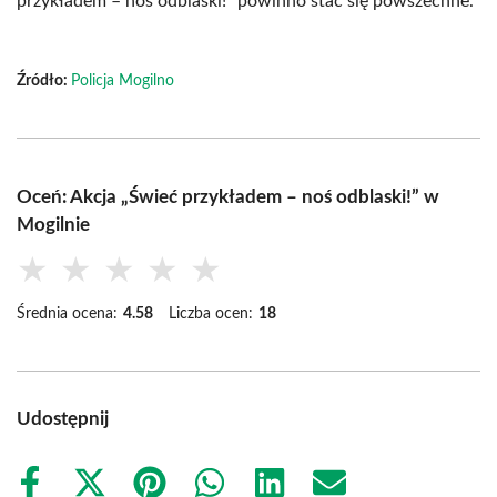
przykładem – noś odblaski!” powinno stać się powszechne.
Źródło:
Policja Mogilno
Oceń: Akcja „Świeć przykładem – noś odblaski!” w
Mogilnie
★
★
★
★
★
Średnia ocena:
4.58
Liczba ocen:
18
Udostępnij
Share
Share
Share
Share
Share
Share