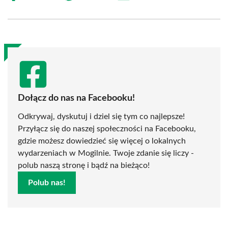
on
on
on
on
on
on
Facebook
X
Pinterest
WhatsApp
LinkedIn
Email
(Twitter)
Dołącz do nas na Facebooku!
Odkrywaj, dyskutuj i dziel się tym co najlepsze!
Przyłącz się do naszej społeczności na Facebooku,
gdzie możesz dowiedzieć się więcej o lokalnych
wydarzeniach w Mogilnie. Twoje zdanie się liczy -
polub naszą stronę i bądź na bieżąco!
Polub nas!