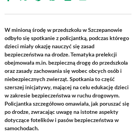
on
on
on
on
on
on
Facebook
X
Pinterest
WhatsApp
LinkedIn
Email
(Twitter)
W minioną środę w przedszkolu w Szczepanowie
odbyło się spotkanie z policjantką, podczas którego
dzieci miały okazję nauczyć się zasad
bezpieczeństwa na drodze. Tematyka prelekcji
obejmowała m.in. bezpieczną drogę do przedszkola
oraz zasady zachowania się wobec obcych osób i
niebezpiecznych zwierząt. Spotkania to część
szerszej inicjatywy, mającej na celu edukację dzieci
w zakresie bezpieczeństwa w ruchu drogowym.
Policjantka szczegółowo omawiała, jak poruszać się
po drodze, zwracając uwagę na istotne aspekty
dotyczące fotelików i pasów bezpieczeństwa w
samochodach.