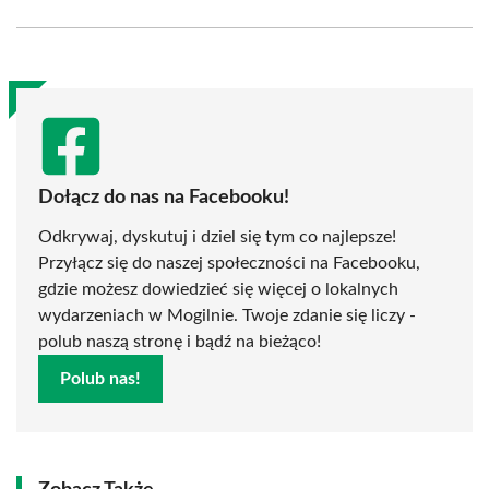
Facebook
X
Pinterest
WhatsApp
LinkedIn
Email
(Twitter)
Dołącz do nas na Facebooku!
Odkrywaj, dyskutuj i dziel się tym co najlepsze!
Przyłącz się do naszej społeczności na Facebooku,
gdzie możesz dowiedzieć się więcej o lokalnych
wydarzeniach w Mogilnie. Twoje zdanie się liczy -
polub naszą stronę i bądź na bieżąco!
Polub nas!