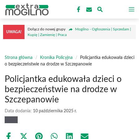
Przejdź
M
do
treści
Dołącz do nowej grupy
Mogilno - Ogłoszenia | Sprzedam |
UWAGA!
Kupię | Zamienię | Praca
Strona główna
/
Kronika Policyjna
/
Policjantka edukowała dzieci
o bezpieczeństwie na drodze w Szczepanowie
Policjantka edukowała dzieci o
bezpieczeństwie na drodze w
Szczepanowie
Data dodania:
10 października 2025 r.
Share
Share
Share
Share
Share
Share