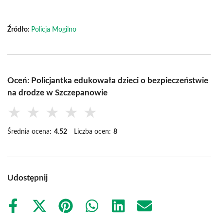
Źródło:
Policja Mogilno
Oceń: Policjantka edukowała dzieci o bezpieczeństwie
na drodze w Szczepanowie
★
★
★
★
★
Średnia ocena:
4.52
Liczba ocen:
8
Udostępnij
Share
Share
Share
Share
Share
Share
on
on
on
on
on
on