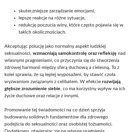
skuteczniejsze zarządzanie emocjami,
lepsze reakcje na różne sytuacje,
redukcję poczucia winy, które często pojawia się w
takich okolicznościach.
Akceptując polucję jako normalny aspekt ludzkiej
seksualności,
wzmacniają samokontrolę oraz refleksję
nad
własnymi pragnieniami, co przyczynia się do stworzenia
zdrowej harmonii między sferą duchową a cielesną. To z
kolei sprawia, że są lepiej wyposażeni, by stawić czoła
wyzwaniom związanym z celibatem. W efekcie
rozwijają
głębsze zrozumienie siebie
, co ma korzystny wpływ na ich
życie duchowe oraz relacje z innymi.
Promowanie tej świadomości na co dzień sprzyja
budowaniu solidnych fundamentów dla zdrowego
podejścia do seksualności oraz osobistej tożsamości.
Dodatkowo, otwierając się na własne pragnienia,