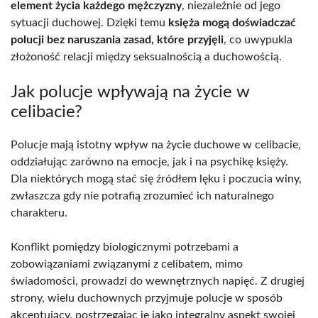
element życia każdego mężczyzny
, niezależnie od jego
sytuacji duchowej. Dzięki temu
księża mogą doświadczać
polucji bez naruszania zasad, które przyjęli
, co uwypukla
złożoność relacji między seksualnością a duchowością.
Jak polucje wpływają na życie w
celibacie?
Polucje mają istotny wpływ na życie duchowe w celibacie,
oddziałując zarówno na emocje, jak i na psychikę księży.
Dla niektórych mogą stać się źródłem lęku i poczucia winy,
zwłaszcza gdy nie potrafią zrozumieć ich naturalnego
charakteru.
Konflikt pomiędzy biologicznymi potrzebami a
zobowiązaniami związanymi z celibatem, mimo
świadomości, prowadzi do wewnętrznych napięć. Z drugiej
strony, wielu duchownych przyjmuje polucje w sposób
akceptujący, postrzegając je jako integralny aspekt swojej