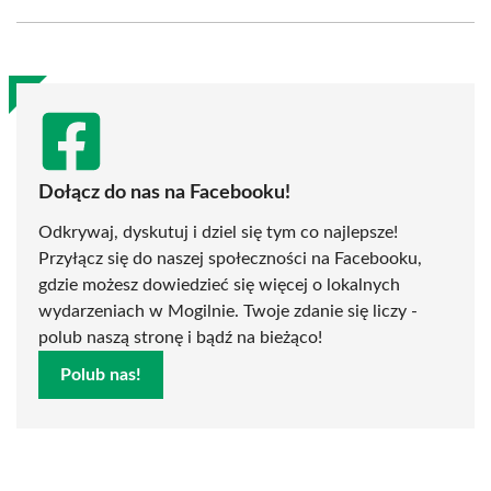
Facebook
X
Pinterest
WhatsApp
LinkedIn
Email
(Twitter)
Dołącz do nas na Facebooku!
Odkrywaj, dyskutuj i dziel się tym co najlepsze!
Przyłącz się do naszej społeczności na Facebooku,
gdzie możesz dowiedzieć się więcej o lokalnych
wydarzeniach w Mogilnie. Twoje zdanie się liczy -
polub naszą stronę i bądź na bieżąco!
Polub nas!