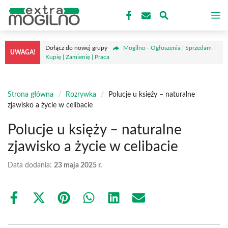
Przejdź
M
do
treści
Dołącz do nowej grupy
Mogilno - Ogłoszenia | Sprzedam |
UWAGA!
Kupię | Zamienię | Praca
Strona główna
/
Rozrywka
/
Polucje u księży – naturalne
zjawisko a życie w celibacie
Polucje u księży – naturalne
zjawisko a życie w celibacie
Data dodania:
23 maja 2025 r.
Share
Share
Share
Share
Share
Share
on
on
on
on
on
on
Facebook
X
Pinterest
WhatsApp
LinkedIn
Email
(Twitter)