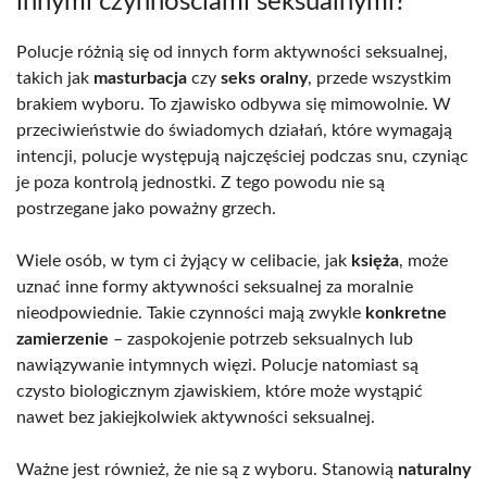
innymi czynnościami seksualnymi?
Polucje różnią się od innych form aktywności seksualnej,
takich jak
masturbacja
czy
seks oralny
, przede wszystkim
brakiem wyboru. To zjawisko odbywa się mimowolnie. W
przeciwieństwie do świadomych działań, które wymagają
intencji, polucje występują najczęściej podczas snu, czyniąc
je poza kontrolą jednostki. Z tego powodu nie są
postrzegane jako poważny grzech.
Wiele osób, w tym ci żyjący w celibacie, jak
księża
, może
uznać inne formy aktywności seksualnej za moralnie
nieodpowiednie. Takie czynności mają zwykle
konkretne
zamierzenie
– zaspokojenie potrzeb seksualnych lub
nawiązywanie intymnych więzi. Polucje natomiast są
czysto biologicznym zjawiskiem, które może wystąpić
nawet bez jakiejkolwiek aktywności seksualnej.
Ważne jest również, że nie są z wyboru. Stanowią
naturalny