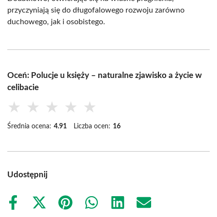
przyczyniają się do długofalowego rozwoju zarówno
duchowego, jak i osobistego.
Oceń: Polucje u księży – naturalne zjawisko a życie w
celibacie
★
★
★
★
★
Średnia ocena:
4.91
Liczba ocen:
16
Udostępnij
Share
Share
Share
Share
Share
Share
on
on
on
on
on
on