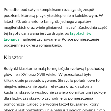
Ponadto, pod całym kompleksem rozciąga się zespół
podziemi, które są przykryte sklepieniem kolebkowym. W
latach 70. odnaleziono tam grób jednego z opatów
mogileńskich oraz wiele glinianych naczyń. Zachodnia część
tej krypty uznawana jest za drugie, po
kryptach św.
Leonarda
, najlepiej zachowane w Polsce pomieszczenie
podziemne z okresu romańskiego.
Klasztor
Budynki klasztorne mają formę trójskrzydłową i pochodzą
głównie z XVI oraz XVIII wieku. W przeszłości były
kilkakrotnie przebudowywane. Skrzydło południowe to
niegdyś mieszkanie opata, refektarz oraz klasztorna
kuchnia; skrzydło wschodnie zawiera dormitorium i pokoje
dla służby, zaś skrzydło zachodnie to pomieszczenia
pomocnicze. Całość pierwotnie łączył krużganek, który
obecnie jest podzielony i nie pełni już swoich oryginalnych