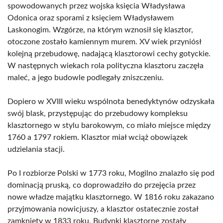
spowodowanych przez wojska księcia Władysława
Odonica oraz sporami z księciem Władysławem
Laskonogim. Wzgórze, na którym wznosił się klasztor,
otoczone zostało kamiennym murem. XV wiek przyniósł
kolejną przebudowę, nadającą klasztorowi cechy gotyckie.
W następnych wiekach rola polityczna klasztoru zaczęła
maleć, a jego budowle podlegały zniszczeniu.
Dopiero w XVIII wieku wspólnota benedyktynów odzyskała
swój blask, przystępując do przebudowy kompleksu
klasztornego w stylu barokowym, co miało miejsce między
1760 a 1797 rokiem. Klasztor miał wciąż obowiązek
udzielania stacji.
Po I rozbiorze Polski w 1773 roku, Mogilno znalazło się pod
dominacją pruską, co doprowadziło do przejęcia przez
nowe władze majątku klasztornego. W 1816 roku zakazano
przyjmowania nowicjuszy, a klasztor ostatecznie został
zamknięty w 1833 roku. Budynki klasztorne zostały