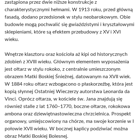
zastąpiona przez dwie niższe konstrukcje z
charakterystycznymi hełmami. W 1913 roku, przed główną
fasadą, dodano przedsionek w stylu neobarokowym. Obie
budowle mogą pochwalić się gwiaździstymi i kryształowymi
sklepieniami, które są efektem przebudowy z XV i XVI
wieku.
Wnętrze klasztoru oraz kościoła aż kipi od historycznych
zdobień z XVIII wieku. Głównym elementem wyposażenia
jest ołtarz w stylu rokoko, z centralnie umieszczonym
obrazem Matki Boskiej Śnieżnej, datowanym na XVII wiek.
W 1884 roku ołtarz wzbogacono o płaskorzeźbę, która jest
kopią słynnej Ostatniej Wieczerzy autorstwa Leonarda da
Vinci. Oprócz ołtarza, w kościele św. Jana znajdują się
również stalle z lat 1760–1770, boczne ołtarze, rokokowa
ambona oraz dziewiętnastowieczna chrzcielnica. Prospekt
organowy, umiejscowiony na chórze, ma swoje korzenie w I
połowie XVII wieku. W bocznej kaplicy podziwiać można
obraz Matki Boskiej Bolesnej.