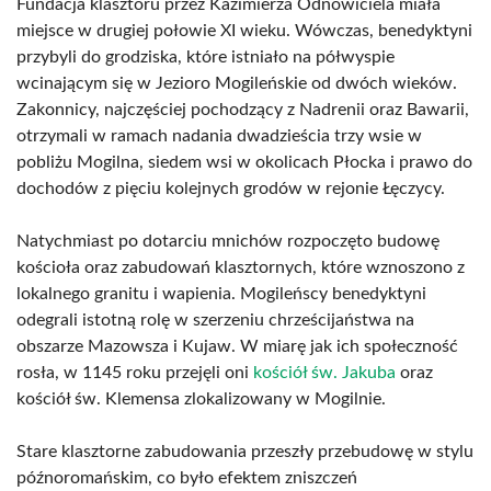
Fundacja klasztoru przez Kazimierza Odnowiciela miała
miejsce w drugiej połowie XI wieku. Wówczas, benedyktyni
przybyli do grodziska, które istniało na półwyspie
wcinającym się w Jezioro Mogileńskie od dwóch wieków.
Zakonnicy, najczęściej pochodzący z Nadrenii oraz Bawarii,
otrzymali w ramach nadania dwadzieścia trzy wsie w
pobliżu Mogilna, siedem wsi w okolicach Płocka i prawo do
dochodów z pięciu kolejnych grodów w rejonie Łęczycy.
Natychmiast po dotarciu mnichów rozpoczęto budowę
kościoła oraz zabudowań klasztornych, które wznoszono z
lokalnego granitu i wapienia. Mogileńscy benedyktyni
odegrali istotną rolę w szerzeniu chrześcijaństwa na
obszarze Mazowsza i Kujaw. W miarę jak ich społeczność
rosła, w 1145 roku przejęli oni
kościół św. Jakuba
oraz
kościół św. Klemensa zlokalizowany w Mogilnie.
Stare klasztorne zabudowania przeszły przebudowę w stylu
późnoromańskim, co było efektem zniszczeń