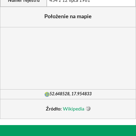
Numer rejestru
454 z 12 lipca 1961
Położenie na mapie
52.648528, 17.954833
Źródło:
Wikipedia