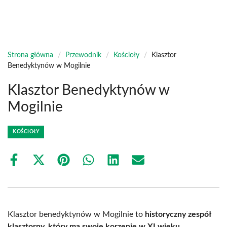
Strona główna
/
Przewodnik
/
Kościoły
/
Klasztor
Benedyktynów w Mogilnie
Klasztor Benedyktynów w
Mogilnie
KOŚCIOŁY
Share
Share
Share
Share
Share
Share
on
on
on
on
on
on
Facebook
X
Pinterest
WhatsApp
LinkedIn
Email
(Twitter)
Klasztor benedyktynów w Mogilnie to
historyczny zespół
klasztorny, który ma swoje korzenie w XI wieku
.